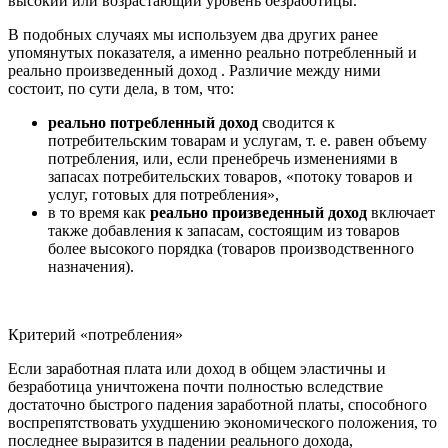
высокий или возрастающий уровень безработицы.
В подобных случаях мы используем два других ранее
упомянутых показателя, а именно реально потребленный и
реально произведенный доход . Различие между ними
состоит, по сути дела, в том, что:
реально потребленный доход
сводится к
потребительским товарам и услугам, т. е. равен объему
потребления, или, если пренебречь изменениями в
запасах потребительских товаров, «потоку товаров и
услуг, готовых для потребления»,
в то время как
реально произведенный доход
включает
также добавления к запасам, состоящим из товаров
более высокого порядка (товаров производственного
назначения).
Критерий «потребления»
Если заработная плата или доход в общем эластичны и
безработица уничтожена почти полностью вследствие
достаточно быстрого падения заработной платы, способного
воспрепятствовать ухудшению экономического положения, то
последнее выразится в падении реального дохода,