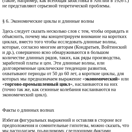
(такие, например, как всеобщая забастовка в Англии в 1926 г.)
не представляют серьезной теоретической проблемы.
§ 6. Экономические циклы и длинные волны
Здесь следует сказать несколько слов с тем, чтобы оправдать и
объяснить, почему мы концентрируем внимание на коротких
циклах, вместо того чтобы исследовать длинные волны,
которые, согласно многим авторам (Кондратьев, Войтинский
и др.), совершенно ясно обнаруживаются в большом
количестве длинных рядов, таких, как ряды производства,
заработной платы и цен. Эти длинные волны, или
долговременные циклические тенденции развития,
охватывают периоды от 50 до 60 лет, а короткие циклы, для
которых мы предназначаем выражение «
экономический
» или
«
торгово-промышленный цикл
«, наслаиваются на них
(точно так же, как сезонные колебания наслаиваются на
экономический цикл).
Факты о длинных волнах
Избегая фигуральных выражений и оставляя в стороне все
предположения и сомнительные гипотезы, можно сказать, что
мы располагаем, по-видимому, следующими фактами