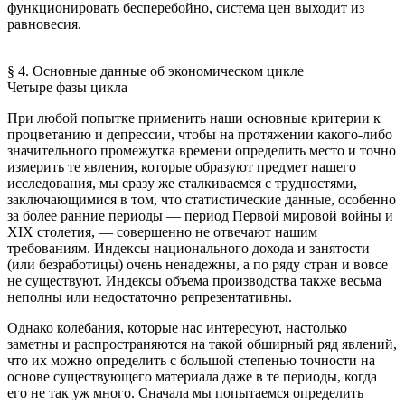
функционировать бесперебойно, система цен выходит из
равновесия.
§ 4. Основные данные об экономическом цикле
Четыре фазы цикла
При любой попытке применить наши основные критерии к
процветанию и депрессии, чтобы на протяжении какого-либо
значительного промежутка времени определить место и точно
измерить те явления, которые образуют предмет нашего
исследования, мы сразу же сталкиваемся с трудностями,
заключающимися в том, что статистические данные, особенно
за более ранние периоды — период Первой мировой войны и
XIX столетия, — совершенно не отвечают нашим
требованиям. Индексы национального дохода и занятости
(или безработицы) очень ненадежны, а по ряду стран и вовсе
не существуют. Индексы объема производства также весьма
неполны или недостаточно репрезентативны.
Однако колебания, которые нас интересуют, настолько
заметны и распространяются на такой обширный ряд явлений,
что их можно определить с большой степенью точности на
основе существующего материала даже в те периоды, когда
его не так уж много. Сначала мы попытаемся определить