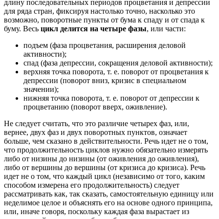
длину последовательных периодов процветания и депрессии
для ряда стран, фиксируя настолько точно, насколько это
возможно, поворотные пункты от бума к спаду и от спада к
буму. Весь
цикл делится на четыре фазы
, или части:
подъем (фаза процветания, расширения деловой
активности);
спад (фаза депрессии, сокращения деловой активности);
верхняя точка поворота, т. е. поворот от процветания к
депрессии (поворот вниз, кризис в специальном
значении);
нижняя точка поворота, т. е. поворот от депрессии к
процветанию (поворот вверх, оживление).
Не следует считать, что это различие четырех фаз, или,
вернее, двух фаз и двух поворотных пунктов, означает
больше, чем сказано в действительности. Речь идет не о том,
что продолжительность циклов нужно обязательно измерять
либо от низины до низины (от оживления до оживления),
либо от вершины до вершины (от кризиса до кризиса). Речь
идет не о том, что каждый цикл (независимо от того, каким
способом измерена его продолжительность) следует
рассматривать как, так сказать, самостоятельную единицу или
неделимое целое и объяснять его на основе одного принципа,
или, иначе говоря, поскольку каждая фаза вырастает из