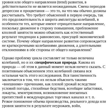
уровня или общего направления (trend) развития, в
действительности не является неожиданным. Смена периодов
депрессии и процветания — это то, на что мы обычно должны
рассчитывать. Что требует объяснений в первую очередь, так
это продолжительность и широта амплитуды колебаний, в
особенности тех, которые имеют отрицательное направление,
поскольку движение в сторону повышения, приближение
кполной занятости можно объяснить как естественный
результат тенденции к равновесию, присущей экономической
системе. Почему общее направление развития сопровождается
не краткосрочными колебаниями движения, а длительными
отклонениями в обе стороны от общего направления?
Однако проблему цикла составляет не только величина
колебаний, но и их
специфическая природа
. Какова их
природа — об этом в данный момент нельзя ничего сказать. С
позитивным объяснением этих колебаний связана вся
остальная часть этого исследования. Вся таинственность
заключается в том, что их нельзя объяснить такими
«внешними» причинами, как плохой урожай вследствие
условий погоды, стихийные бедствия, всеобщие забастовки,
локауты, землетрясения, возникновение внезапных
препятствий в международных торговых каналах и т. п.
Резкое понижение объема производства, реального дохода или
уровня занятости в результате неурожаев, войн,