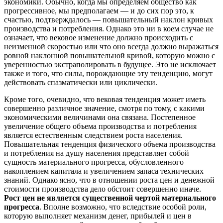
экономики. Обычно, когда мы определяем общество как
прогрессивное, мы предполагаем — и до сих пор это, к
счастью, подтверждалось — повышательный наклон кривых
производства и потребления. Однако это ни в коем случае не
означает, что вековое изменение должно происходить с
неизменной скоростью или что оно всегда должно выражаться
ровной наклонной повышательной кривой, которую можно с
уверенностью экстраполировать в будущее. Это не исключает
также и того, что силы, порождающие эту тенденцию, могут
действовать спазматически или циклически.
Кроме того, очевидно, что вековая тенденция может иметь
совершенно различное значение, смотря по тому, с какими
экономическими величинами она связана. Постепенное
увеличение общего объема производства и потребления
является естественным следствием роста населения.
Повышательная тенденция физического объема производства
и потребления на душу населения представляет собой
сущность материального прогресса, обусловленного
накоплением капитала и увеличением запаса технических
знаний. Однако ясно, что в отношении роста цен и денежной
стоимости производства дело обстоит совершенно иначе.
Рост цен не является существенной чертой материального
прогресса
. Вполне возможно, что вследствие особой роли,
которую выполняет механизм денег, прибылей и цен в