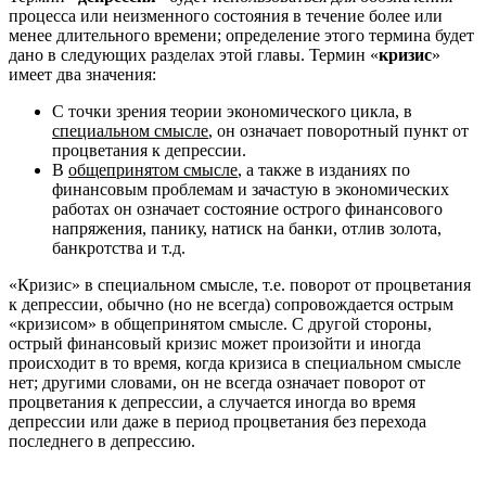
процесса или неизменного состояния в течение более или
менее длительного времени; определение этого термина будет
дано в следующих разделах этой главы. Термин «
кризис
»
имеет два значения:
С точки зрения теории экономического цикла, в
специальном смысле
, он означает поворотный пункт от
процветания к депрессии.
В
общепринятом смысле
, а также в изданиях по
финансовым проблемам и зачастую в экономических
работах он означает состояние острого финансового
напряжения, панику, натиск на банки, отлив золота,
банкротства и т.д.
«Кризис» в специальном смысле, т.е. поворот от процветания
к депрессии, обычно (но не всегда) сопровождается острым
«кризисом» в общепринятом смысле. С другой стороны,
острый финансовый кризис может произойти и иногда
происходит в то время, когда кризиса в специальном смысле
нет; другими словами, он не всегда означает поворот от
процветания к депрессии, а случается иногда во время
депрессии или даже в период процветания без перехода
последнего в депрессию.