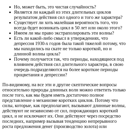
Но, может быть, это чистая случайность?
Является ли каждый из этих длительных циклов
результатом действия сил одного и того же характера?
Существует ли хоть малейшая вероятность того, что
всегда будет возникать цикл в 50 лет или около этого?
Имеем ли мы право экстраполировать эти волны?
Есть ли какой-либо смысл в утверждениях, что
депрессия 1930-х годов была такой тяжелой потому, что
мы находились на скате не только короткой, но и
длинной волны цикла?
Почему получается так, что периоды, находящиеся под
влиянием действия сил длительного характера, в свою
очередь подразделяются на более короткие периоды
процветания и депрессии?
По-видимому, на все эти и другие скептические вопросы
относительно природы длинных волн можно ответить только
после того, как мы будем иметь достаточно полное
представление о механизме коротких циклов. Потому что
силы, которые, как предполагают, вызывают длинные волны,
действуют не независимо от сил, порождающих короткий
цикл, и не исключают их. Они действуют через посредство
последних, например вызывая тенденцию непрерывного
роста предложения денег (производство золота) или