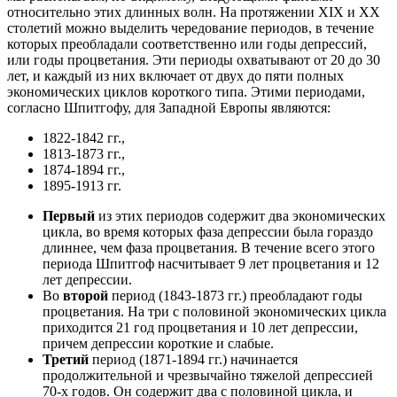
относительно этих длинных волн. На протяжении XIX и XX
столетий можно выделить чередование периодов, в течение
которых преобладали соответственно или годы депрессий,
или годы процветания. Эти периоды охватывают от 20 до 30
лет, и каждый из них включает от двух до пяти полных
экономических циклов короткого типа. Этими периодами,
согласно Шпитгофу, для Западной Европы являются:
1822-1842 гг.,
1813-1873 гг.,
1874-1894 гг.,
1895-1913 гг.
Первый
из этих периодов содержит два экономических
цикла, во время которых фаза депрессии была гораздо
длиннее, чем фаза процветания. В течение всего этого
периода Шпитгоф насчитывает 9 лет процветания и 12
лет депрессии.
Во
второй
период (1843-1873 гг.) преобладают годы
процветания. На три с половиной экономических цикла
приходится 21 год процветания и 10 лет депрессии,
причем депрессии короткие и слабые.
Третий
период (1871-1894 гг.) начинается
продолжительной и чрезвычайно тяжелой депрессией
70-х годов. Он содержит два с половиной цикла, и