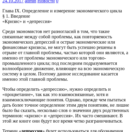
24.10.2017
admin
Новости
0
Глава IX. Определение и измерение экономического цикла
§ 1. Введение
«Кризис» и «депрессия»
Среди экономистов нет разногласий в том, что такие
связанные между собой проблемы, как повторяемость
экономических депрессий и острые экономические или
финансовые
кризисы, не могут быть успешно решены в
отрыве от главной проблемы, частью которой они являются, а
именно от проблемы экономического или торгово-
промышленного цикла; под последним подразумевается
волнообразное движение, влияющее на всю экономическую
систему в целом. Поэтому данное исследование касается
именно этой главной проблемы.
Чтобы определить «депрессию», нужно определить и
«процветание», так как это взаимосвязанные, хотя и
взаимоисключающие понятия. Однако, прежде чем пытаться
дать более точное определение этим двум понятиям, не лишне
было бы сказать, несколько слов о значении двух родственных
терминов: «кризис» и «депрессия». Их часто смешивают. В
этой же книге они будут все время четко разграничиваться.
Термин «
депрессия
» будет использоваться для обозначения