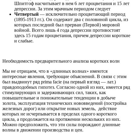
Шпитгоф насчитывает в нем 6 лет процветания и 15 лет
депрессии. За этим мрачным периодом следует
Четвертый
— исключительно процветающий период
(1895-1913 гг.). Он содержит два с половиной цикла, из
которых последний был прерван (Первой) мировой
войной. Всего лишь 4 года депрессии противостоят
здесь 15 годам процветания, причем депрессии короткие
и слабые.
Необходимость предварительного анализа коротких волн
Мы не отрицаем, что в «длинных волнах» имеются
интересные явления, требующие объяснений. В связи с этим
был выдвинут ряд prima facie (на первый взгляд — лат.)
правдоподобных гипотез. Согласно одной из них, имеется ряд
стимулирующих и задерживающих сил, таких, как
повышательные и понижательные тенденции в добыче
золота, эксплуатация технических нововведений (постройка
железных дорог) или открытие новых земель, действие
которых не исчерпывается в пределах одного короткого
цикла, а продолжается на протяжении нескольких из них.
Можно предположить, что эти силы порождают длинные
волны в движении производства и цен.