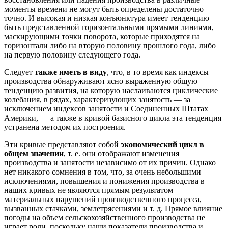
моменты времени не могут быть определены достаточно
точно. И высокая и низкая конъюнктура имеет тенденцию
быть представленной горизонтальными прямыми линиями,
маскирующими точки поворота, которые приходятся на
горизонтали либо на вторую половину прошлого года, либо
на первую половину следующего года.
Следует
также иметь в виду
, что, в то время как индексы
производства обнаруживают ясно выраженную общую
тенденцию развития, на которую наслаиваются циклические
колебания, в рядах, характеризующих занятость — за
исключением индексов занятости и Соединенных Штатах
Америки, — а также в кривой базисного цикла эта тенденция
устранена методом их построения.
Эти кривые представляют собой
экономический цикл в
общем значении
, т. е. они отображают изменения
производства и занятости независимо от их причин. Однако
нет никакого сомнения в том, что, за очень небольшими
исключениями, повышения и понижения производства в
наших кривых не являются прямым результатом
материальных нарушений производственного процесса,
вызванных стачками, землетрясениями и т. д. Прямое влияние
погоды на объем сельскохозяйственного производства не
играет роли, поскольку наши показатели производства и