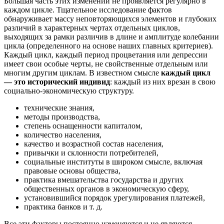
Большая часть этих изменений не проявляется регулярно в
каждом цикле. Тщательное исследование фактов
обнаруживает массу неповторяющихся элементов и глубоких
различий в характерных чертах отдельных циклов,
выходящих за рамки различив в длине и амплитуде колебании
цикла (определенного на основе наших главных критериев).
Каждый цикл, каждый период процветания или депрессии
имеет свои особые черты, не свойственные отдельным или
многим другим циклам. В известном смысле
каждый цикл
— это исторический индивид
: каждый из них врезан в свою
социально-экономическую структуру.
технические знания,
методы производства,
степень оснащенности капиталом,
количество населения,
качество и возрастной состав населения,
привычки и склонности потребителей,
социальные институты в широком смысле, включая
правовые основы общества,
практика вмешательства государства и других
общественных органов в экономическую сферу,
установившийся порядок урегулирования платежей,
практика банков и т. д.
Все эти факторы постоянно изменяются и не являются