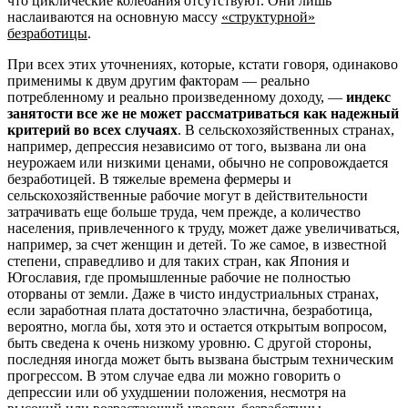
что циклические колебания отсутствуют. Они лишь
наслаиваются на основную массу
«структурной»
безработицы
.
При всех этих уточнениях, которые, кстати говоря, одинаково
применимы к двум другим факторам — реально
потребленному и реально произведенному доходу, —
индекс
занятости все же не может рассматриваться как надежный
критерий во всех случаях
. В сельскохозяйственных странах,
например, депрессия независимо от того, вызвана ли она
неурожаем или низкими ценами, обычно не сопровождается
безработицей. В тяжелые времена фермеры и
сельскохозяйственные рабочие могут в действительности
затрачивать еще больше труда, чем прежде, а количество
населения, привлеченного к труду, может даже увеличиваться,
например, за счет женщин и детей. То же самое, в известной
степени, справедливо и для таких стран, как Япония и
Югославия, где промышленные рабочие не полностью
оторваны от земли. Даже в чисто индустриальных странах,
если заработная плата достаточно эластична, безработица,
вероятно, могла бы, хотя это и остается открытым вопросом,
быть сведена к очень низкому уровню. С другой стороны,
последняя иногда может быть вызвана быстрым техническим
прогрессом. В этом случае едва ли можно говорить о
депрессии или об ухудшении положения, несмотря на