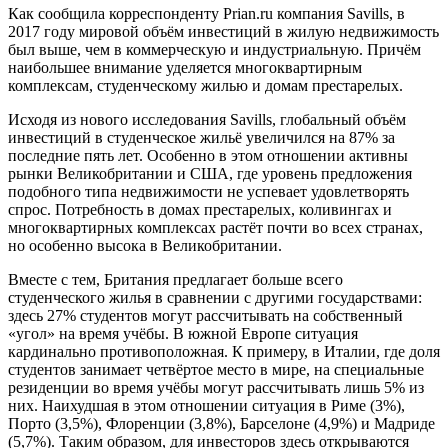
Как сообщила корреспонденту Prian.ru компания Savills, в
2017 году мировой объём инвестиций в жилую недвижимость
был выше, чем в коммерческую и индустриальную. Причём
наибольшее внимание уделяется многоквартирным
комплексам, студенческому жилью и домам престарелых.
Исходя из нового исследования Savills, глобальный объём
инвестиций в студенческое жильё увеличился на 87% за
последние пять лет. Особенно в этом отношении активны
рынки Великобритании и США, где уровень предложения
подобного типа недвижимости не успевает удовлетворять
спрос. Потребность в домах престарелых, коливингах и
многоквартирных комплексах растёт почти во всех странах,
но особенно высока в Великобритании.
Вместе с тем, Британия предлагает больше всего
студенческого жилья в сравнении с другими государствами:
здесь 27% студентов могут рассчитывать на собственный
«угол» на время учёбы. В южной Европе ситуация
кардинально противоположная. К примеру, в Италии, где доля
студентов занимает четвёртое место в мире, на специальные
резиденции во время учёбы могут рассчитывать лишь 5% из
них. Наихудшая в этом отношении ситуация в Риме (3%),
Порто (3,5%), Флоренции (3,8%), Барселоне (4,9%) и Мадриде
(5,7%). Таким образом, для инвесторов здесь открываются