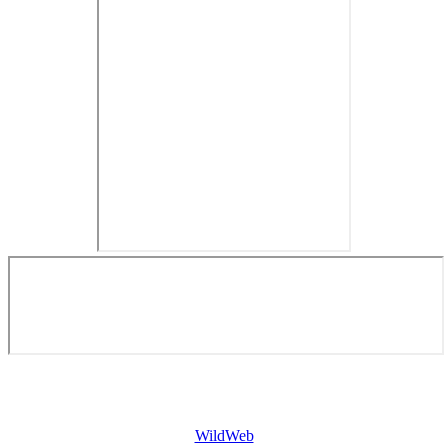
Copyright © 2026. Недвижимость в Евросоюзе. Все права
защищены.
WildWeb