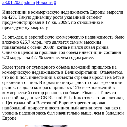
23.01.2022
admin
Новости
0
Инвестиции в коммерческую недвижимость Европы выросли
на 42%. Такую динамику роста указанный сегмент
продемонстрировал в IV кв. 2009г. по отношению к
предыдущему кварталу.
За окт.-дек. в европейскую коммерческую недвижимость было
вложено €25,7 млрд., что является самым высоким
показателем с осени 2008г., когда начался обвал рынка.
Однако в целом за прошлый год объем инвестиций составил
€70 млрд. – на 42,1% меньше, чем годом ранее.
Более трети от суммарного объема вложений пришлось на
коммерческую недвижимость в Великобритании. Отмечается,
что во II пол. инвестиции в объекты страны выросли на 64% в
сравнении с I пол. Вторым по популярности стал германский
рынок, на долю которого пришлось 15% всех вложений в
коммерческий сектор региона, сообщает Financial Times со
ссылкой на данные CB Richard Ellis. Как отмечают аналитики,
в Центральной и Восточной Европе зарегистрирован
наибольший прирост инвестиционный активности, однако и
уровень падения здесь был значительно выше, чем в Западной
Европе.