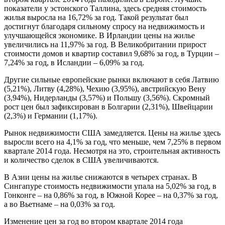
показатели у эстонского Таллина, здесь средняя стоимость
жилья выросла на 16,72% за год. Такой результат был
достигнут благодаря сильному спросу на недвижимость и
улучшающейся экономике. В Ирландии цены на жилье
увеличились на 11,97% за год. В Великобритании прирост
стоимости домов и квартир составил 9,68% за год, в Турции –
7,24% за год, в Исландии – 6,09% за год.
Другие сильные европейские рынки включают в себя Латвию
(5,21%), Литву (4,28%), Чехию (3,95%), австрийскую Вену
(3,94%), Нидерланды (3,57%) и Польшу (3,56%). Скромный
рост цен был зафиксирован в Болгарии (2,31%), Швейцарии
(2,3%) и Германии (1,17%).
Рынок недвижимости США замедляется. Цены на жилье здесь
выросли всего на 4,1% за год, что меньше, чем 7,25% в первом
квартале 2014 года. Несмотря на это, строительная активность
и количество сделок в США увеличиваются.
В Азии цены на жилье снижаются в четырех странах. В
Сингапуре стоимость недвижимости упала на 5,02% за год, в
Гонконге – на 0,86% за год, в Южной Корее – на 0,37% за год,
а во Вьетнаме – на 0,03% за год.
Изменение цен за год во втором квартале 2014 года